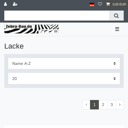
0,00 EUR
☰
Lacke
1
2
3