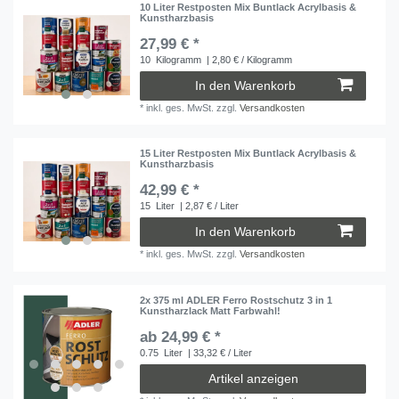
10 Liter Restposten Mix Buntlack Acrylbasis &
Kunstharzbasis
27,99 € *
10
Kilogramm
| 2,80 € / Kilogramm
In den Warenkorb
*
inkl. ges. MwSt.
zzgl.
Versandkosten
15 Liter Restposten Mix Buntlack Acrylbasis &
Kunstharzbasis
42,99 € *
15
Liter
| 2,87 € / Liter
In den Warenkorb
*
inkl. ges. MwSt.
zzgl.
Versandkosten
2x 375 ml ADLER Ferro Rostschutz 3 in 1
Kunstharzlack Matt Farbwahl!
ab 24,99 € *
0.75
Liter
| 33,32 € / Liter
Artikel anzeigen