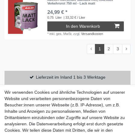
Verkehrsrot 750 ml - Lack matt
24,99 € *
0.75
Liter
| 33,32 € / Liter
In den Warenkorb
*
inkl. ges. MwSt.
zzgl.
Versandkosten
1
2
3
Lieferzeit im Inland 1 bis 3 Werktage
Kostenloser Versand innerhalb Deutschlands
Wir verwenden Cookies und ähnliche Technologien auf unserer
Website und verarbeiten personenbezogene Daten von
Besucher:innen unserer Webseite (z.B. IP-Adresse), um z.B.
14 Tage Rückgaberecht
Inhalte und Anzeigen zu personalisieren, Medien von
Drittanbietern einzubinden oder Zugriffe auf unsere Website zu
analysieren. Die Datenverarbeitung erfolgt erst durch gesetzte
Zahlung und Versand
Cookies. Wir teilen diese Daten mit Dritten, die wir in den