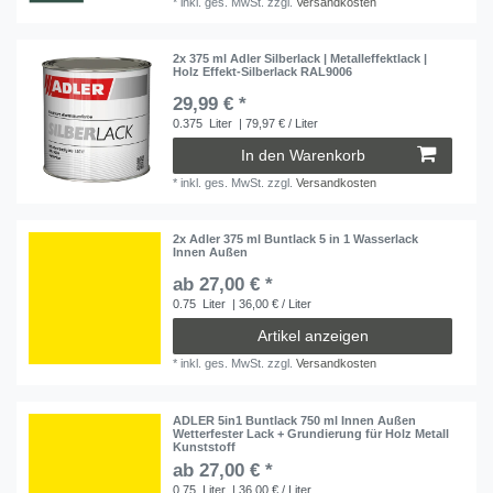
*
inkl. ges. MwSt.
zzgl.
Versandkosten
2x 375 ml Adler Silberlack | Metalleffektlack |
Holz Effekt-Silberlack RAL9006
29,99 € *
0.375
Liter
| 79,97 € / Liter
In den Warenkorb
*
inkl. ges. MwSt.
zzgl.
Versandkosten
2x Adler 375 ml Buntlack 5 in 1 Wasserlack
Innen Außen
ab 27,00 € *
0.75
Liter
| 36,00 € / Liter
Artikel anzeigen
*
inkl. ges. MwSt.
zzgl.
Versandkosten
ADLER 5in1 Buntlack 750 ml Innen Außen
Wetterfester Lack + Grundierung für Holz Metall
Kunststoff
ab 27,00 € *
0.75
Liter
| 36,00 € / Liter