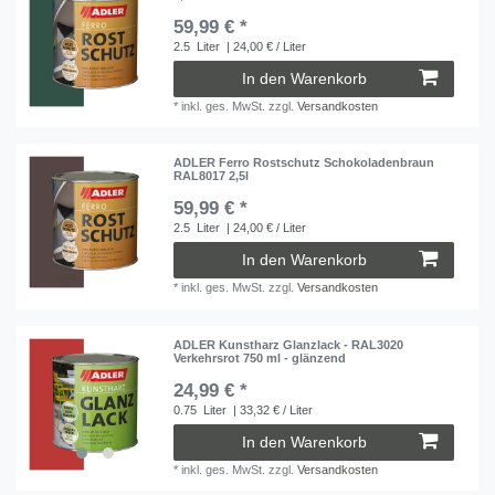
59,99 € *
2.5
Liter
| 24,00 € / Liter
In den Warenkorb
*
inkl. ges. MwSt.
zzgl.
Versandkosten
ADLER Ferro Rostschutz Schokoladenbraun
RAL8017 2,5l
59,99 € *
2.5
Liter
| 24,00 € / Liter
In den Warenkorb
*
inkl. ges. MwSt.
zzgl.
Versandkosten
ADLER Kunstharz Glanzlack - RAL3020
Verkehrsrot 750 ml - glänzend
24,99 € *
0.75
Liter
| 33,32 € / Liter
In den Warenkorb
*
inkl. ges. MwSt.
zzgl.
Versandkosten