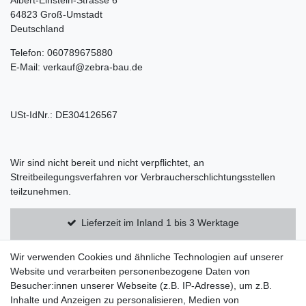
Albert-Einstein-Strasse 6
64823 Groß-Umstadt
Deutschland
Telefon: 060789675880
E-Mail: verkauf@zebra-bau.de
USt-IdNr.: DE304126567
Wir sind nicht bereit und nicht verpflichtet, an
Streitbeilegungsverfahren vor Verbraucherschlichtungsstellen
teilzunehmen.
Lieferzeit im Inland 1 bis 3 Werktage
Kostenloser Versand innerhalb Deutschlands
Wir verwenden Cookies und ähnliche Technologien auf unserer
Website und verarbeiten personenbezogene Daten von
Besucher:innen unserer Webseite (z.B. IP-Adresse), um z.B.
14 Tage Rückgaberecht
Inhalte und Anzeigen zu personalisieren, Medien von