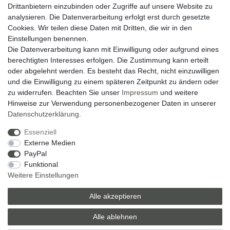
Drittanbietern einzubinden oder Zugriffe auf unsere Website zu
analysieren. Die Datenverarbeitung erfolgt erst durch gesetzte
Zahlung und Versand
Cookies. Wir teilen diese Daten mit Dritten, die wir in den
Einstellungen benennen.
Widerrufsrecht
Die Datenverarbeitung kann mit Einwilligung oder aufgrund eines
Widerrufsformular
berechtigten Interesses erfolgen. Die Zustimmung kann erteilt
oder abgelehnt werden. Es besteht das Recht, nicht einzuwilligen
Datenschutzerklärung
und die Einwilligung zu einem späteren Zeitpunkt zu ändern oder
AGB
zu widerrufen. Beachten Sie unser
Impressum
und weitere
Hinweise zur Verwendung personenbezogener Daten in unserer
Impressum
Daten­schutz­erklärung
.
Zum Kontaktformular
Essenziell
Externe Medien
Zebra-Bau
PayPal
Funktional
06078 / 9675880
Weitere Einstellungen
verkauf@zebra-bau.de
Montag - Freitag, 08:00 - 12:00
Alle akzeptieren
Alle ablehnen
© Copyright 2026 | Alle Rechte vorbehalten.