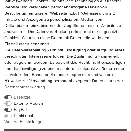
Kostenloser Versand innerhalb Deutschlands
Wir verwenden Cookies und ähnliche Technologien auf unserer
Website und verarbeiten personenbezogene Daten von
Besucher:innen unserer Webseite (z.B. IP-Adresse), um z.B.
14 Tage Rückgaberecht
Inhalte und Anzeigen zu personalisieren, Medien von
Drittanbietern einzubinden oder Zugriffe auf unsere Website zu
analysieren. Die Datenverarbeitung erfolgt erst durch gesetzte
Zahlung und Versand
Cookies. Wir teilen diese Daten mit Dritten, die wir in den
Einstellungen benennen.
Widerrufsrecht
Die Datenverarbeitung kann mit Einwilligung oder aufgrund eines
Widerrufsformular
berechtigten Interesses erfolgen. Die Zustimmung kann erteilt
oder abgelehnt werden. Es besteht das Recht, nicht einzuwilligen
Datenschutzerklärung
und die Einwilligung zu einem späteren Zeitpunkt zu ändern oder
AGB
zu widerrufen. Beachten Sie unser
Impressum
und weitere
Hinweise zur Verwendung personenbezogener Daten in unserer
Impressum
Daten­schutz­erklärung
.
Zum Kontaktformular
Essenziell
Externe Medien
Zebra-Bau
PayPal
Funktional
06078 / 9675880
Weitere Einstellungen
verkauf@zebra-bau.de
Montag - Freitag, 08:00 - 12:00