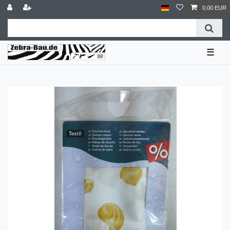
0,00 EUR
☰