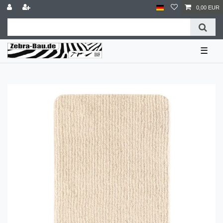
0,00 EUR
☰