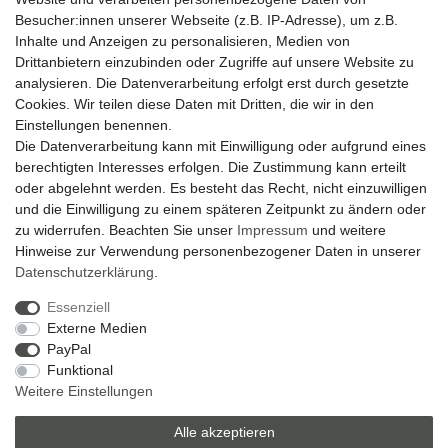
Besucher:innen unserer Webseite (z.B. IP-Adresse), um z.B.
14 Tage Rückgaberecht
Inhalte und Anzeigen zu personalisieren, Medien von
Drittanbietern einzubinden oder Zugriffe auf unsere Website zu
analysieren. Die Datenverarbeitung erfolgt erst durch gesetzte
Zahlung und Versand
Cookies. Wir teilen diese Daten mit Dritten, die wir in den
Einstellungen benennen.
Widerrufsrecht
Die Datenverarbeitung kann mit Einwilligung oder aufgrund eines
Widerrufsformular
berechtigten Interesses erfolgen. Die Zustimmung kann erteilt
oder abgelehnt werden. Es besteht das Recht, nicht einzuwilligen
Datenschutzerklärung
und die Einwilligung zu einem späteren Zeitpunkt zu ändern oder
AGB
zu widerrufen. Beachten Sie unser
Impressum
und weitere
Hinweise zur Verwendung personenbezogener Daten in unserer
Impressum
Daten­schutz­erklärung
.
Zum Kontaktformular
Essenziell
Externe Medien
Zebra-Bau
PayPal
Funktional
06078 / 9675880
Weitere Einstellungen
verkauf@zebra-bau.de
Montag - Freitag, 08:00 - 12:00
Alle akzeptieren