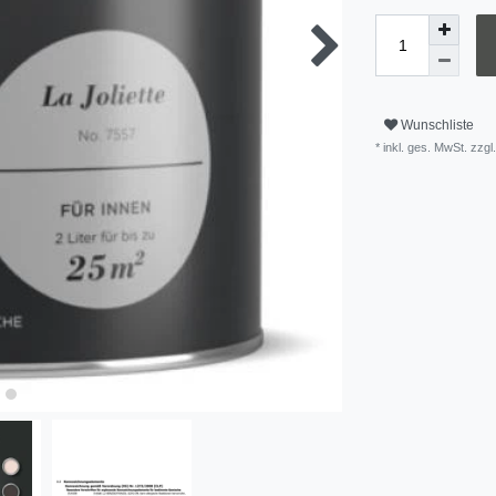
Wunschliste
* inkl. ges. MwSt. zzgl.