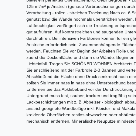
bietet ein perfektes Oberflächenbild. Gebindegrößen - 10
125 ml/m² je Anstrich (genaue Verbrauchsmengen durch 
Verarbeitung - rollen - streichen Trocknung Nach ca. 6
genutzt bzw. die Wände nochmals überstrichen werden. 
Luftfeuchtigkeit verlängert sich die Trocknung entsprec
gut aufrühren. Auf kontrastreichen und saugenden Unte
durchführen. Bei intensiven Farbtönen können für ein g
Anstriche erforderlich sein. Zusammenhängende Flächen s
werden. Feuchten Sie vor Beginn der Arbeiten Rolle und P
zuerst die Deckenfläche und dann die Wände. Beginnen 
Lichteinfall. Tragen Sie SCHÖNER WOHNEN Architects Fi
Sie anschließend mit der Farbrolle 2-3 Bahnen und verte
Abschließend die Fläche ohne Druck senkrecht noch e
sollten Sie immer nass in nass ohne Unterbrechung bes
Entfernen Sie das Abklebeband vor der Durchtrocknung
Untergrund muss fest, sauber, trocken und tragfähig sein.
Lackbeschichtungen mit z. B. Abbeizer - biologisch abbaub
anstrichgeeignete Wandbeläge inkl. Kleister- und Makula
kreidende Oberflächen restlos abwaschen oder abbürsten
mechanisch entfernen. Mineralische Neuputze mindeste