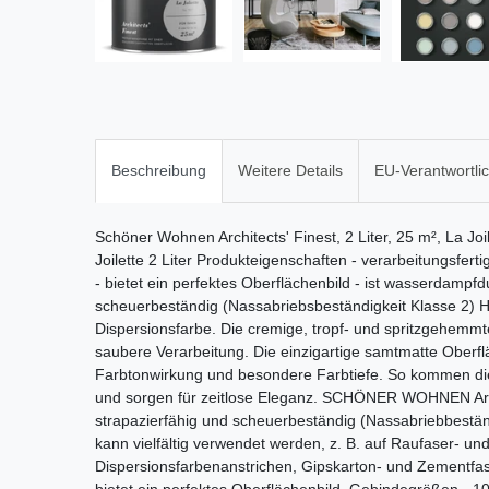
Beschreibung
Weitere Details
EU-Verantwortli
Schöner Wohnen Architects' Finest, 2 Liter, 25 m², La Jo
Joilette 2 Liter Produkteigenschaften - verarbeitungsfert
- bietet ein perfektes Oberflächenbild - ist wasserdampfdu
scheuerbeständig (Nassabriebsbeständigkeit Klasse 2)
Dispersionsfarbe. Die cremige, tropf- und spritzgehemmt
saubere Verarbeitung. Die einzigartige samtmatte Oberfl
Farbtonwirkung und besondere Farbtiefe. So kommen di
und sorgen für zeitlose Eleganz. SCHÖNER WOHNEN Archi
strapazierfähig und scheuerbeständig (Nassabriebbestän
kann vielfältig verwendet werden, z. B. auf Raufaser- un
Dispersionsfarbenanstrichen, Gipskarton- und Zementfa