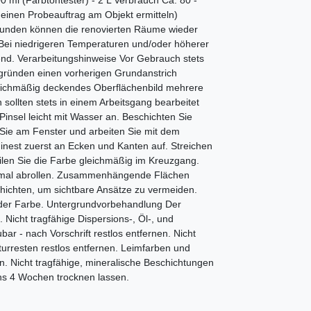
0 ml (Farbtontester) - 2 L Verbrauch Ca. 80 -
einen Probeauftrag am Objekt ermitteln)
 Stunden können die renovierten Räume wieder
Bei niedrigeren Temperaturen und/oder höherer
hend. Verarbeitungshinweise Vor Gebrauch stets
rgründen einen vorherigen Grundanstrich
leichmäßig deckendes Oberflächenbild mehrere
ollten stets in einem Arbeitsgang bearbeitet
insel leicht mit Wasser an. Beschichten Sie
Sie am Fenster und arbeiten Sie mit dem
nest zuerst an Ecken und Kanten auf. Streichen
ilen Sie die Farbe gleichmäßig im Kreuzgang.
inmal abrollen. Zusammenhängende Flächen
chichten, um sichtbare Ansätze zu vermeiden.
 der Farbe. Untergrundvorbehandlung Der
 Nicht tragfähige Dispersions-, Öl-, und
ar - nach Vorschrift restlos entfernen. Nicht
turresten restlos entfernen. Leimfarben und
. Nicht tragfähige, mineralische Beschichtungen
ns 4 Wochen trocknen lassen.