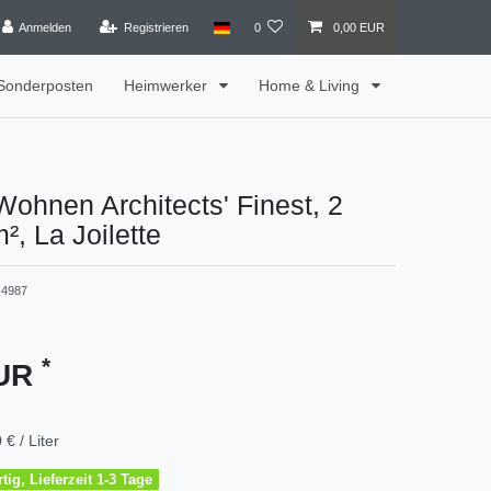
Anmelden
Registrieren
0
0,00 EUR
Sonderposten
Heimwerker
Home & Living
ohnen Architects' Finest, 2
m², La Joilette
4987
*
EUR
 € / Liter
tig, Lieferzeit 1-3 Tage