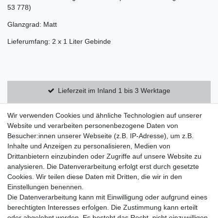
53 778)
Glanzgrad: Matt
Lieferumfang: 2 x 1 Liter Gebinde
Lieferzeit im Inland 1 bis 3 Werktage
Kostenloser Versand innerhalb Deutschlands
Wir verwenden Cookies und ähnliche Technologien auf unserer
Website und verarbeiten personenbezogene Daten von
Besucher:innen unserer Webseite (z.B. IP-Adresse), um z.B.
14 Tage Rückgaberecht
Inhalte und Anzeigen zu personalisieren, Medien von
Drittanbietern einzubinden oder Zugriffe auf unsere Website zu
analysieren. Die Datenverarbeitung erfolgt erst durch gesetzte
Zahlung und Versand
Cookies. Wir teilen diese Daten mit Dritten, die wir in den
Einstellungen benennen.
Widerrufsrecht
Die Datenverarbeitung kann mit Einwilligung oder aufgrund eines
Widerrufsformular
berechtigten Interesses erfolgen. Die Zustimmung kann erteilt
oder abgelehnt werden. Es besteht das Recht, nicht einzuwilligen