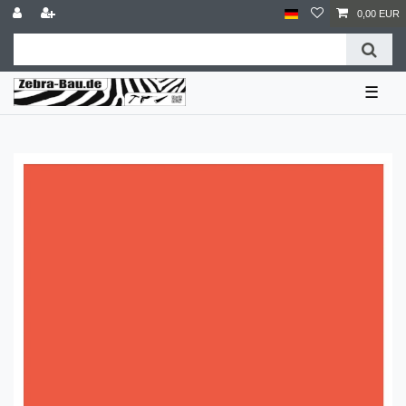
0,00 EUR
☰