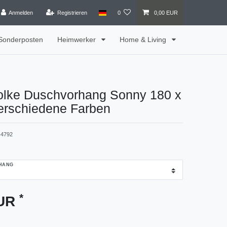
Anmelden
Registrieren
0
0,00 EUR
Sonderposten
Heimwerker
Home & Living
olke Duschvorhang Sonny 180 x
erschiedene Farben
4792
HANG
*
EUR