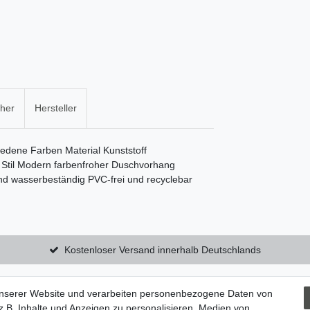
cher
Hersteller
edene Farben Material Kunststoff
Stil Modern farbenfroher Duschvorhang
und wasserbeständig PVC-frei und recyclebar
Kostenloser Versand innerhalb Deutschlands
unserer Website und verarbeiten personenbezogene Daten von
utzerklärung
Zum Kontaktformular
.B. Inhalte und Anzeigen zu personalisieren, Medien von