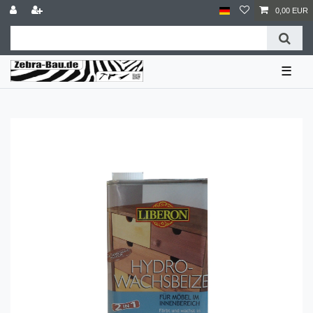
0,00 EUR
☰