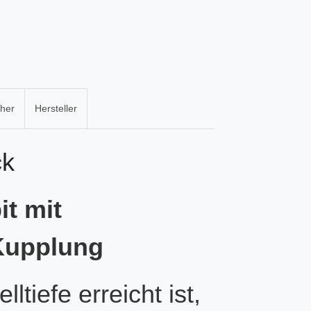
cher
Hersteller
ck
t mit
Kupplung
lltiefe erreicht ist,