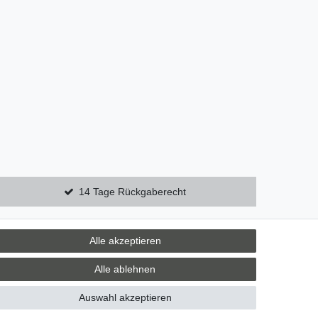
14 Tage Rückgaberecht
Alle akzeptieren
Zebra-Bau
Alle ablehnen
06078 / 9675880
verkauf@zebra-bau.de
Auswahl akzeptieren
Montag - Freitag, 08:00 - 12:00