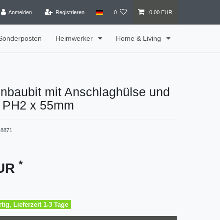
Anmelden
Registrieren
0
0,00 EUR
Sonderposten
Heimwerker
Home & Living
nbaubit mit Anschlaghülse und
g PH2 x 55mm
8871
*
EUR
tig, Lieferzeit 1-3 Tage