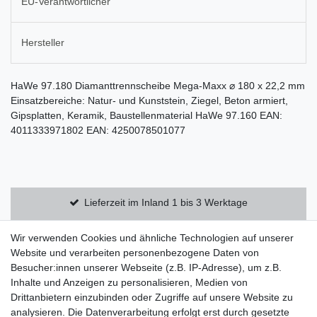
EU-Verantwortlicher
Hersteller
HaWe 97.180 Diamanttrennscheibe Mega-Maxx ⌀ 180 x 22,2 mm
Einsatzbereiche: Natur- und Kunststein, Ziegel, Beton armiert,
Gipsplatten, Keramik, Baustellenmaterial HaWe 97.160 EAN:
4011333971802 EAN: 4250078501077
Lieferzeit im Inland 1 bis 3 Werktage
Kostenloser Versand innerhalb Deutschlands
Wir verwenden Cookies und ähnliche Technologien auf unserer
Website und verarbeiten personenbezogene Daten von
Besucher:innen unserer Webseite (z.B. IP-Adresse), um z.B.
14 Tage Rückgaberecht
Inhalte und Anzeigen zu personalisieren, Medien von
Drittanbietern einzubinden oder Zugriffe auf unsere Website zu
analysieren. Die Datenverarbeitung erfolgt erst durch gesetzte