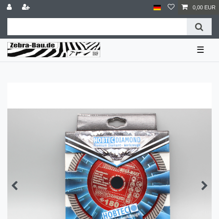
0,00 EUR
☰