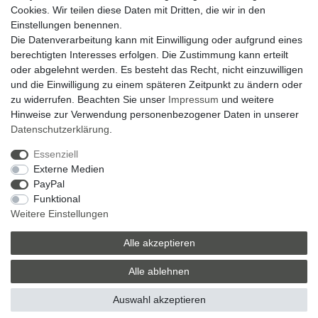
Zahlung und Versand
Cookies. Wir teilen diese Daten mit Dritten, die wir in den
Einstellungen benennen.
Widerrufsrecht
Die Datenverarbeitung kann mit Einwilligung oder aufgrund eines
Widerrufsformular
berechtigten Interesses erfolgen. Die Zustimmung kann erteilt
oder abgelehnt werden. Es besteht das Recht, nicht einzuwilligen
Datenschutzerklärung
und die Einwilligung zu einem späteren Zeitpunkt zu ändern oder
AGB
zu widerrufen. Beachten Sie unser
Impressum
und weitere
Hinweise zur Verwendung personenbezogener Daten in unserer
Impressum
Daten­schutz­erklärung
.
Zum Kontaktformular
Essenziell
Externe Medien
Zebra-Bau
PayPal
Funktional
06078 / 9675880
Weitere Einstellungen
verkauf@zebra-bau.de
Montag - Freitag, 08:00 - 12:00
Alle akzeptieren
Alle ablehnen
© Copyright 2026 | Alle Rechte vorbehalten.
Auswahl akzeptieren