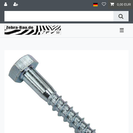
0,00 EUR
☰