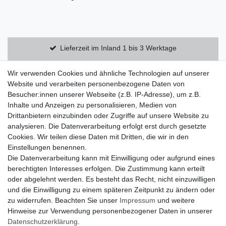
Lieferzeit im Inland 1 bis 3 Werktage
Kostenloser Versand innerhalb Deutschlands
Wir verwenden Cookies und ähnliche Technologien auf unserer
Website und verarbeiten personenbezogene Daten von
Besucher:innen unserer Webseite (z.B. IP-Adresse), um z.B.
14 Tage Rückgaberecht
Inhalte und Anzeigen zu personalisieren, Medien von
Drittanbietern einzubinden oder Zugriffe auf unsere Website zu
analysieren. Die Datenverarbeitung erfolgt erst durch gesetzte
Zahlung und Versand
Cookies. Wir teilen diese Daten mit Dritten, die wir in den
Einstellungen benennen.
Widerrufsrecht
Die Datenverarbeitung kann mit Einwilligung oder aufgrund eines
Widerrufsformular
berechtigten Interesses erfolgen. Die Zustimmung kann erteilt
oder abgelehnt werden. Es besteht das Recht, nicht einzuwilligen
Datenschutzerklärung
und die Einwilligung zu einem späteren Zeitpunkt zu ändern oder
AGB
zu widerrufen. Beachten Sie unser
Impressum
und weitere
Hinweise zur Verwendung personenbezogener Daten in unserer
Impressum
Daten­schutz­erklärung
.