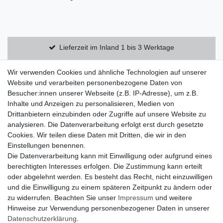
Lieferzeit im Inland 1 bis 3 Werktage
Kostenloser Versand innerhalb Deutschlands
Wir verwenden Cookies und ähnliche Technologien auf unserer
Website und verarbeiten personenbezogene Daten von
Besucher:innen unserer Webseite (z.B. IP-Adresse), um z.B.
14 Tage Rückgaberecht
Inhalte und Anzeigen zu personalisieren, Medien von
Drittanbietern einzubinden oder Zugriffe auf unsere Website zu
analysieren. Die Datenverarbeitung erfolgt erst durch gesetzte
Zahlung und Versand
Cookies. Wir teilen diese Daten mit Dritten, die wir in den
Einstellungen benennen.
Widerrufsrecht
Die Datenverarbeitung kann mit Einwilligung oder aufgrund eines
Widerrufsformular
berechtigten Interesses erfolgen. Die Zustimmung kann erteilt
oder abgelehnt werden. Es besteht das Recht, nicht einzuwilligen
Datenschutzerklärung
und die Einwilligung zu einem späteren Zeitpunkt zu ändern oder
AGB
zu widerrufen. Beachten Sie unser
Impressum
und weitere
Hinweise zur Verwendung personenbezogener Daten in unserer
Impressum
Daten­schutz­erklärung
.