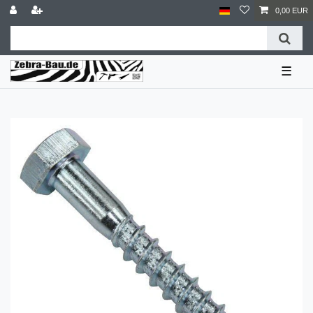
0,00 EUR
☰