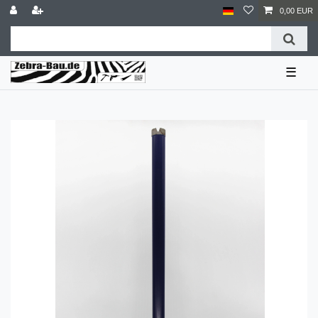
0,00 EUR
☰