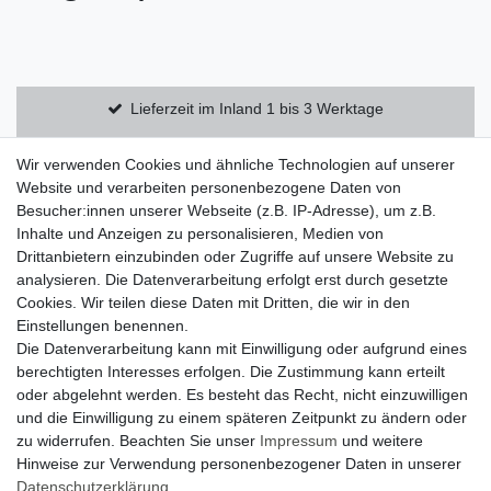
Lieferzeit im Inland 1 bis 3 Werktage
Kostenloser Versand innerhalb Deutschlands
Wir verwenden Cookies und ähnliche Technologien auf unserer
Website und verarbeiten personenbezogene Daten von
Besucher:innen unserer Webseite (z.B. IP-Adresse), um z.B.
14 Tage Rückgaberecht
Inhalte und Anzeigen zu personalisieren, Medien von
Drittanbietern einzubinden oder Zugriffe auf unsere Website zu
analysieren. Die Datenverarbeitung erfolgt erst durch gesetzte
Zahlung und Versand
Cookies. Wir teilen diese Daten mit Dritten, die wir in den
Einstellungen benennen.
Widerrufsrecht
Die Datenverarbeitung kann mit Einwilligung oder aufgrund eines
Widerrufsformular
berechtigten Interesses erfolgen. Die Zustimmung kann erteilt
oder abgelehnt werden. Es besteht das Recht, nicht einzuwilligen
Datenschutzerklärung
und die Einwilligung zu einem späteren Zeitpunkt zu ändern oder
AGB
zu widerrufen. Beachten Sie unser
Impressum
und weitere
Hinweise zur Verwendung personenbezogener Daten in unserer
Impressum
Daten­schutz­erklärung
.