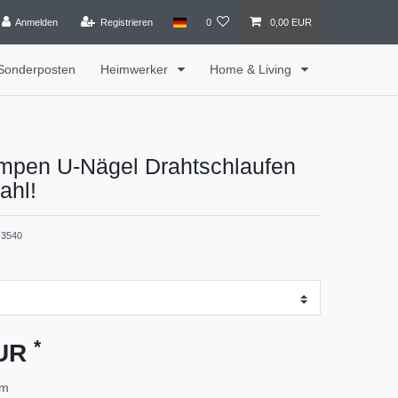
Anmelden
Registrieren
0
0,00 EUR
Sonderposten
Heimwerker
Home & Living
mpen U-Nägel Drahtschlaufen
ahl!
3540
*
EUR
mm