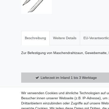
Beschreibung
Weitere Details
EU-Verantwortli
Zur Befestigung von Maschendrahtzaun, Gewebematte,
Lieferzeit im Inland 1 bis 3 Werktage
Wir verwenden Cookies und ähnliche Technologien auf 
Zahlung und Versand
Datensch
Besucher:innen unserer Webseite (z.B. IP-Adresse), um z
Widerrufsrecht
AGB
Drittanbietern einzubinden oder Zugriffe auf unsere Webs
gesetzte Cookies. Wir teilen diese Daten mit Dritten, die