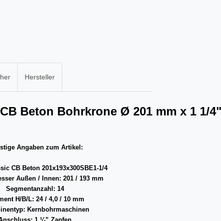
cher
Hersteller
c CB Beton Bohrkrone Ø 201 mm x 1 1/4
stige Angaben zum Artikel:
ssic CB Beton 201x193x300SBE1-1/4
sser Außen / Innen: 201 / 193 mm
Segmentanzahl: 14
ent H/B/L: 24 / 4,0 / 10 mm
inentyp: Kernbohrmaschinen
Anschluss: 1 ¼” Zapfen