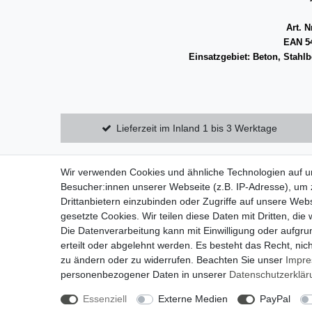
Art. 
EAN 54
Einsatzgebiet: Beton, Stahl
Lieferzeit im Inland 1 bis 3 Werktage
Wir verwenden Cookies und ähnliche Technologien auf 
Zahlung und Versand
Datensch
Besucher:innen unserer Webseite (z.B. IP-Adresse), um z
Widerrufsrecht
AGB
Drittanbietern einzubinden oder Zugriffe auf unsere Webs
gesetzte Cookies. Wir teilen diese Daten mit Dritten, die
Widerrufsformular
Impress
Die Datenverarbeitung kann mit Einwilligung oder aufgru
erteilt oder abgelehnt werden. Es besteht das Recht, nich
zu ändern oder zu widerrufen. Beachten Sie unser
Impr
personenbezogener Daten in unserer
Daten­schutz­erklä
Essenziell
Externe Medien
PayPal