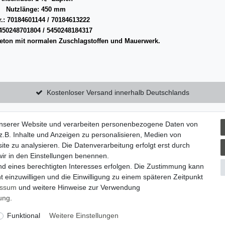
Nutzlänge: 450 mm
Nr.: 70184601144 / 70184613222
50248701804 / 5450248184317
beton mit normalen Zuschlagstoffen und Mauerwerk.
Kostenloser Versand innerhalb Deutschlands
unserer Website und verarbeiten personenbezogene Daten von
utzerklärung
Zum Kontaktformular
.B. Inhalte und Anzeigen zu personalisieren, Medien von
ite zu analysieren. Die Datenverarbeitung erfolgt erst durch
 wir in den Einstellungen benennen.
um
nd eines berechtigten Interesses erfolgen. Die Zustimmung kann
t einzuwilligen und die Einwilligung zu einem späteren Zeitpunkt
essum
und weitere Hinweise zur Verwendung
rung
.
© Copyright 2026 | Alle Rechte vorbehalten.
Funktional
Weitere Einstellungen