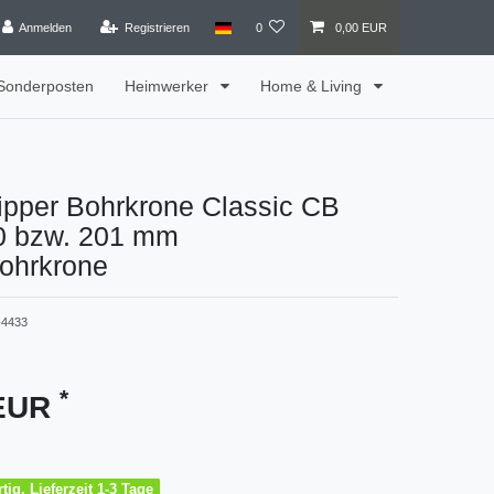
Anmelden
Registrieren
0
0,00 EUR
Sonderposten
Heimwerker
Home & Living
ipper Bohrkrone Classic CB
0 bzw. 201 mm
ohrkrone
4433
*
 EUR
tig, Lieferzeit 1-3 Tage