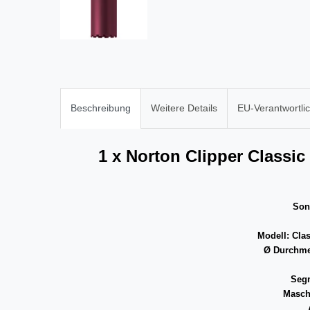
Beschreibung
Weitere Details
EU-Verantwortli
1 x Norton Clipper Classi
Son
Modell: Cla
Ø Durchme
Segm
Masch