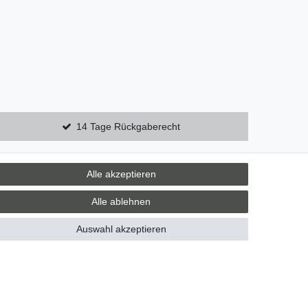
14 Tage Rückgaberecht
Alle akzeptieren
Zebra-Bau
Alle ablehnen
06078 / 9675880
verkauf@zebra-bau.de
Auswahl akzeptieren
Montag - Freitag, 08:00 - 12:00