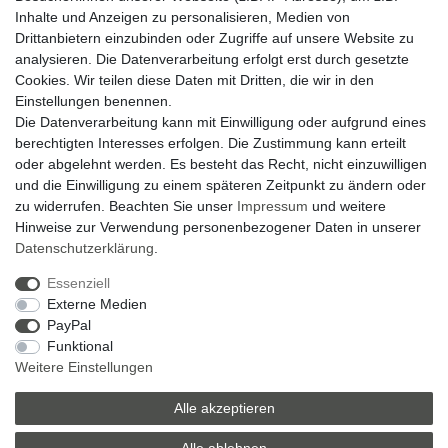
14 Tage Rückgaberecht
Inhalte und Anzeigen zu personalisieren, Medien von
Drittanbietern einzubinden oder Zugriffe auf unsere Website zu
analysieren. Die Datenverarbeitung erfolgt erst durch gesetzte
Zahlung und Versand
Cookies. Wir teilen diese Daten mit Dritten, die wir in den
Einstellungen benennen.
Widerrufsrecht
Die Datenverarbeitung kann mit Einwilligung oder aufgrund eines
Widerrufsformular
berechtigten Interesses erfolgen. Die Zustimmung kann erteilt
oder abgelehnt werden. Es besteht das Recht, nicht einzuwilligen
Datenschutzerklärung
und die Einwilligung zu einem späteren Zeitpunkt zu ändern oder
AGB
zu widerrufen. Beachten Sie unser
Impressum
und weitere
Hinweise zur Verwendung personenbezogener Daten in unserer
Impressum
Daten­schutz­erklärung
.
Zum Kontaktformular
Essenziell
Externe Medien
Zebra-Bau
PayPal
Funktional
06078 / 9675880
Weitere Einstellungen
verkauf@zebra-bau.de
Montag - Freitag, 08:00 - 12:00
Alle akzeptieren