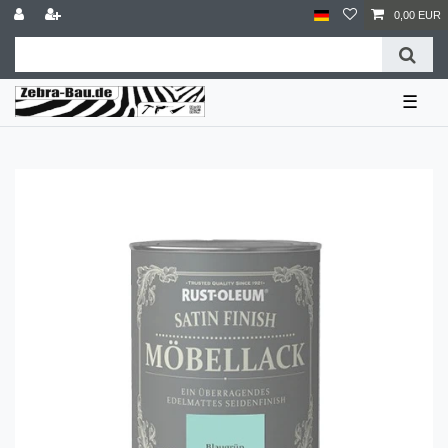
0,00 EUR
☰