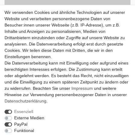
Kostenloser Versand innerhalb Deutschlands
Wir verwenden Cookies und ähnliche Technologien auf unserer
Website und verarbeiten personenbezogene Daten von
Besucher:innen unserer Webseite (z.B. IP-Adresse), um z.B.
14 Tage Rückgaberecht
Inhalte und Anzeigen zu personalisieren, Medien von
Drittanbietern einzubinden oder Zugriffe auf unsere Website zu
analysieren. Die Datenverarbeitung erfolgt erst durch gesetzte
Zahlung und Versand
Cookies. Wir teilen diese Daten mit Dritten, die wir in den
Einstellungen benennen.
Widerrufsrecht
Die Datenverarbeitung kann mit Einwilligung oder aufgrund eines
Widerrufsformular
berechtigten Interesses erfolgen. Die Zustimmung kann erteilt
oder abgelehnt werden. Es besteht das Recht, nicht einzuwilligen
Datenschutzerklärung
und die Einwilligung zu einem späteren Zeitpunkt zu ändern oder
AGB
zu widerrufen. Beachten Sie unser
Impressum
und weitere
Hinweise zur Verwendung personenbezogener Daten in unserer
Impressum
Daten­schutz­erklärung
.
Zum Kontaktformular
Essenziell
Externe Medien
Zebra-Bau
PayPal
Funktional
06078 / 9675880