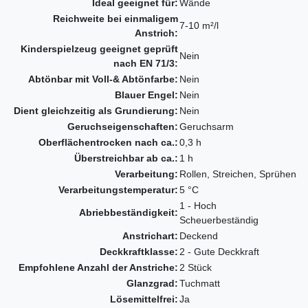
Ideal geeignet für:
Wände
Reichweite bei einmaligem
7-10 m²/l
Anstrich:
Kinderspielzeug geeignet geprüft
Nein
nach EN 71/3:
Abtönbar mit Voll-& Abtönfarbe:
Nein
Blauer Engel:
Nein
Dient gleichzeitig als Grundierung:
Nein
Geruchseigenschaften:
Geruchsarm
Oberflächentrocken nach ca.:
0,3 h
Überstreichbar ab ca.:
1 h
Verarbeitung:
Rollen, Streichen, Sprühen
Verarbeitungstemperatur:
5 °C
1 - Hoch
Abriebbeständigkeit:
Scheuerbeständig
Anstrichart:
Deckend
Deckkraftklasse:
2 - Gute Deckkraft
Empfohlene Anzahl der Anstriche:
2 Stück
Glanzgrad:
Tuchmatt
Lösemittelfrei:
Ja