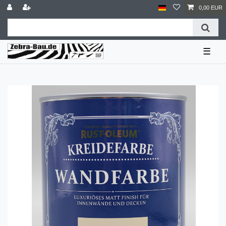
0,00 EUR
☰