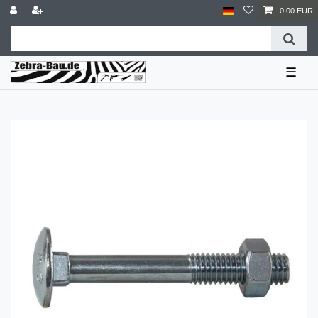
0,00 EUR
☰