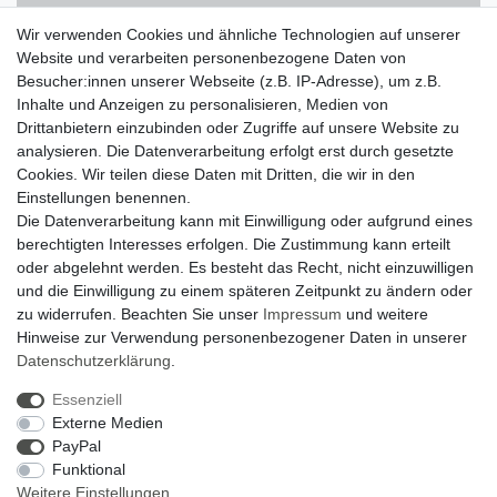
Kostenloser Versand innerhalb Deutschlands
Wir verwenden Cookies und ähnliche Technologien auf unserer
Website und verarbeiten personenbezogene Daten von
Besucher:innen unserer Webseite (z.B. IP-Adresse), um z.B.
14 Tage Rückgaberecht
Inhalte und Anzeigen zu personalisieren, Medien von
Drittanbietern einzubinden oder Zugriffe auf unsere Website zu
analysieren. Die Datenverarbeitung erfolgt erst durch gesetzte
Zahlung und Versand
Cookies. Wir teilen diese Daten mit Dritten, die wir in den
Einstellungen benennen.
Widerrufsrecht
Die Datenverarbeitung kann mit Einwilligung oder aufgrund eines
Widerrufsformular
berechtigten Interesses erfolgen. Die Zustimmung kann erteilt
oder abgelehnt werden. Es besteht das Recht, nicht einzuwilligen
Datenschutzerklärung
und die Einwilligung zu einem späteren Zeitpunkt zu ändern oder
AGB
zu widerrufen. Beachten Sie unser
Impressum
und weitere
Hinweise zur Verwendung personenbezogener Daten in unserer
Impressum
Daten­schutz­erklärung
.
Zum Kontaktformular
Essenziell
Externe Medien
Zebra-Bau
PayPal
Funktional
06078 / 9675880
Weitere Einstellungen
verkauf@zebra-bau.de